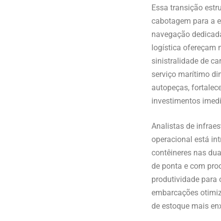
Essa transição estr
cabotagem para a es
navegação dedicada
logística ofereçam 
sinistralidade de c
serviço marítimo di
autopeças, fortalec
investimentos imed
Analistas de infrae
operacional está in
contêineres nas dua
de ponta e com pro
produtividade para
embarcações otimiza
de estoque mais enx