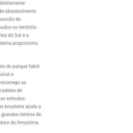
 diretamente
s de abastecimento
xpansão do
dos no território
rtos do Sul e a
oderna proporciona
lo do parque fabril
sível e
recarrega as
 cadeias de
das estradas.
 brasileira ajuda a
s grandes centros de
atura da Amazônia.