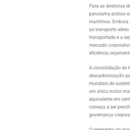
Para as diretorias 
panorama prático e
marítimos. Embora a
ao transporte aéreo
transportada e a s
mercado corporativ
eficiência orçament
A consolidação de l
descarbonização par
mundiais de susten
um único motor marí
equivalente em cent
começa a ser precif
governança corpora
O redesenho da movi