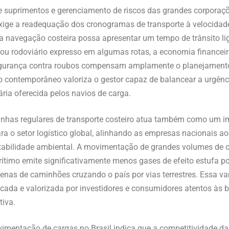
de suprimentos e gerenciamento de riscos das grandes corporaçõe
xige a readequação dos cronogramas de transporte à velocidade
 navegação costeira possa apresentar um tempo de trânsito li
 ou rodoviário expresso em algumas rotas, a economia financeir
egurança contra roubos compensam amplamente o planejamento
o contemporâneo valoriza o gestor capaz de balancear a urgênc
ária oferecida pelos navios de carga.
inhas regulares de transporte costeiro atua também como um im
a o setor logístico global, alinhando as empresas nacionais 
tabilidade ambiental. A movimentação de grandes volumes de c
timo emite significativamente menos gases de efeito estufa po
enas de caminhões cruzando o país por vias terrestres. Essa 
icada e valorizada por investidores e consumidores atentos às 
tiva.
mentação de cargas no Brasil indica que a competitividade da