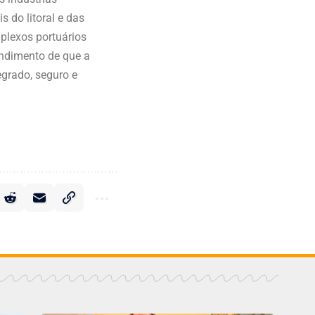
 do litoral e das
mplexos portuários
endimento de que a
egrado, seguro e