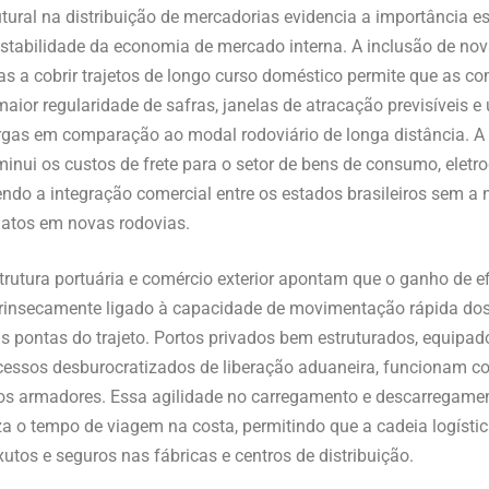
utural na distribuição de mercadorias evidencia a importância es
tabilidade da economia de mercado interna. A inclusão de nov
s a cobrir trajetos de longo curso doméstico permite que as c
maior regularidade de safras, janelas de atracação previsíveis 
argas em comparação ao modal rodoviário de longa distância. 
minui os custos de frete para o setor de bens de consumo, eletr
endo a integração comercial entre os estados brasileiros sem a
iatos em novas rodovias.
strutura portuária e comércio exterior apontam que o ganho de ef
trinsecamente ligado à capacidade de movimentação rápida dos
s pontas do trajeto. Portos privados bem estruturados, equipa
cessos desburocratizados de liberação aduaneira, funcionam c
 os armadores. Essa agilidade no carregamento e descarregame
 o tempo de viagem na costa, permitindo que a cadeia logístic
utos e seguros nas fábricas e centros de distribuição.