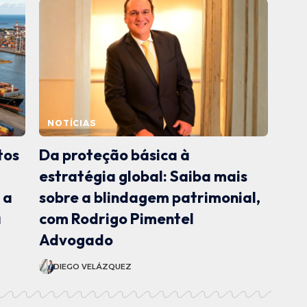
NOTÍCIAS
tos
Da proteção básica à
estratégia global: Saiba mais
 a
sobre a blindagem patrimonial,
a
com Rodrigo Pimentel
Advogado
DIEGO VELÁZQUEZ