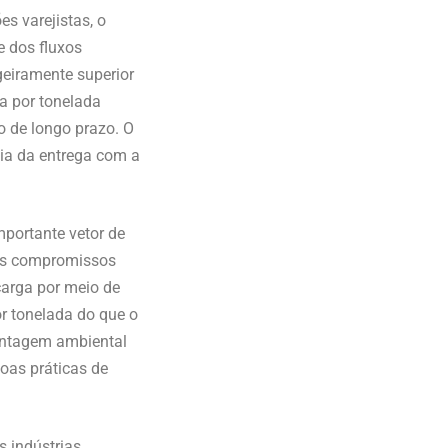
s varejistas, o
 dos fluxos
geiramente superior
a por tonelada
 de longo prazo. O
ia da entrega com a
portante vetor de
aos compromissos
arga por meio de
r tonelada do que o
vantagem ambiental
boas práticas de
s indústrias