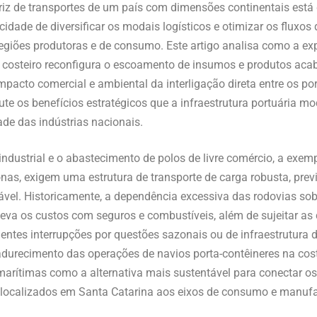
riz de transportes de um país com dimensões continentais está
cidade de diversificar os modais logísticos e otimizar os fluxo
 regiões produtoras e de consumo. Este artigo analisa como a e
 costeiro reconfigura o escoamento de insumos e produtos acaba
 impacto comercial e ambiental da interligação direta entre os po
cute os benefícios estratégicos que a infraestrutura portuária m
ade das indústrias nacionais.
ndustrial e o abastecimento de polos de livre comércio, a exemp
as, exigem uma estrutura de transporte de carga robusta, previ
vel. Historicamente, a dependência excessiva das rodovias sob
eleva os custos com seguros e combustíveis, além de sujeitar as
entes interrupções por questões sazonais ou de infraestrutura 
recimento das operações de navios porta-contêineres na costa
s marítimas como a alternativa mais sustentável para conectar o
l localizados em Santa Catarina aos eixos de consumo e manuf