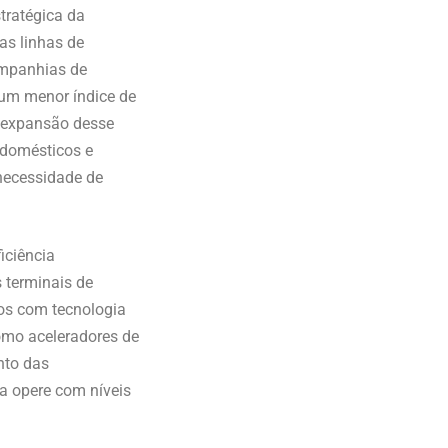
tratégica da
as linhas de
ompanhias de
e um menor índice de
A expansão desse
odomésticos e
 necessidade de
iciência
 terminais de
dos com tecnologia
omo aceleradores de
nto das
a opere com níveis