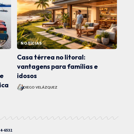
NOTÍCIAS
Casa térrea no litoral:
vantagens para famílias e
te
idosos
ica
DIEGO VELÁZQUEZ
54-6532