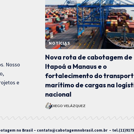
NOTÍCIAS
Nova rota de cabotagem de
os. Nosso
Itapoá a Manaus e o
o,
fortalecimento do transpor
rojetos e
marítimo de cargas na logíst
nacional
DIEGO VELÁZQUEZ
otagem no Brasil –
contato@cabotagemnobrasil.com.br
– tel.(11)917