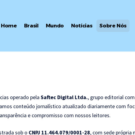
Home
Brasil
Mundo
Notícias
Sobre Nós
cias operado pela
Saftec Digital Ltda.
, grupo editorial co
icamos conteúdo jornalístico atualizado diariamente com f
ransparência e compromisso com nossos leitores.
istrada sob o
CNPJ 11.464.079/0001-28
,
com sede própria
n