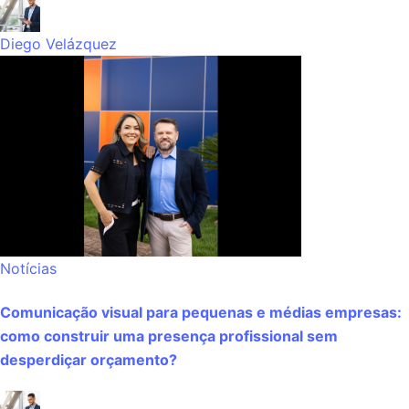
Diego Velázquez
Notícias
Comunicação visual para pequenas e médias empresas:
como construir uma presença profissional sem
desperdiçar orçamento?