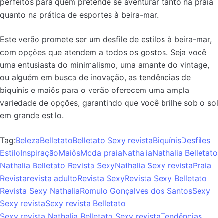
perfeitos para quem pretende se aventurar tanto na praia
quanto na prática de esportes à beira-mar.
Este verão promete ser um desfile de estilos à beira-mar,
com opções que atendem a todos os gostos. Seja você
uma entusiasta do minimalismo, uma amante do vintage,
ou alguém em busca de inovação, as tendências de
biquínis e maiôs para o verão oferecem uma ampla
variedade de opções, garantindo que você brilhe sob o sol
em grande estilo.
Tag:
Beleza
Belletato
Belletato Sexy revista
Biquínis
Desfiles
Estilo
Inspiração
Maiôs
Moda praia
Nathalia
Nathalia Belletato
Nathalia Belletato Revista Sexy
Nathalia Sexy revista
Praia
Revista
revista adulto
Revista Sexy
Revista Sexy Belletato
Revista Sexy Nathalia
Romulo Gonçalves dos Santos
Sexy
Sexy revista
Sexy revista Belletato
Sexy revista Nathalia Belletato Sexy revista
Tendências