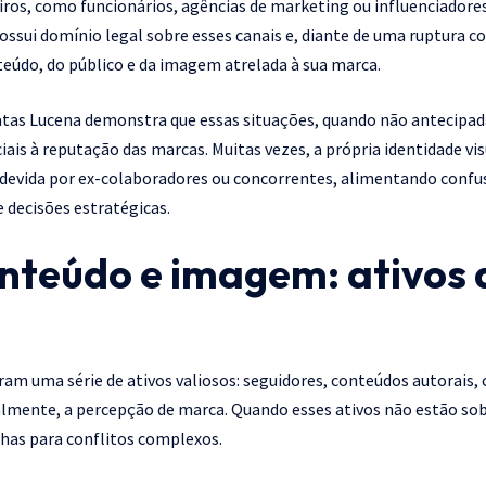
iros, como funcionários, agências de marketing ou influenciadore
ssui domínio legal sobre esses canais e, diante de uma ruptura c
teúdo, do público e da imagem atrelada à sua marca.
natas Lucena demonstra que essas situações, quando não antecipa
iciais à reputação das marcas. Muitas vezes, a própria identidade v
indevida por ex-colaboradores ou concorrentes, alimentando confu
 decisões estratégicas.
onteúdo e imagem: ativos d
tram uma série de ativos valiosos: seguidores, conteúdos autorais
lmente, a percepção de marca. Quando esses ativos não estão sob
has para conflitos complexos.