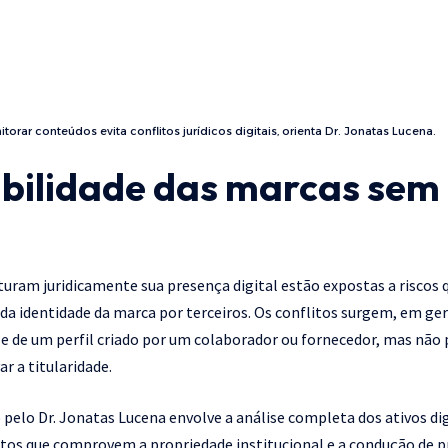
orar conteúdos evita conflitos jurídicos digitais, orienta Dr. Jonatas Lucena.
abilidade das marcas sem
uram juridicamente sua presença digital estão expostas a riscos q
 da identidade da marca por terceiros. Os conflitos surgem, em ge
e de um perfil criado por um colaborador ou fornecedor, mas nã
r a titularidade.
pelo Dr. Jonatas Lucena envolve a análise completa dos ativos dig
s que comprovem a propriedade institucional e a condução de pro