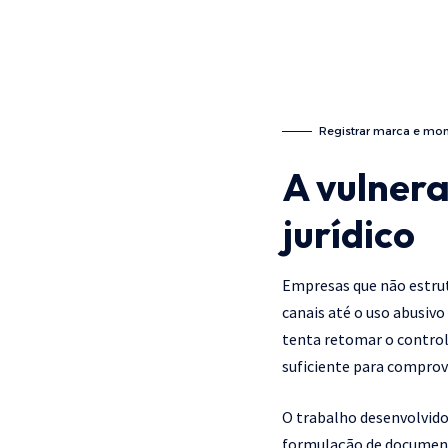
Registrar marca e monit
A vulner
jurídico
Empresas que não estrut
canais até o uso abusivo
tenta retomar o control
suficiente para comprova
O trabalho desenvolvido 
formulação de documento