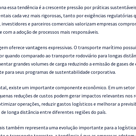
na essa tendência é a crescente pressão por práticas sustentáveis
ais cada vez mais rigorosas, tanto por exigências regulatórias
 investidores e parceiros comerciais valorizam empresas compro
e com a adoção de processos mais responsáveis.
agem oferece vantagens expressivas. O transporte marítimo possu
r quando comparado ao transporte rodoviário para longas distânci
tar grandes volumes de carga reduzindo a emissão de gases de e
e para seus programas de sustentabilidade corporativa.
tal, existe um importante componente econômico. Em um setor
enas reduções de custos podem gerar impactos relevantes nos re
imizar operações, reduzir gastos logísticos e melhorar a previsib
e longa distância entre diferentes regiões do país.
ais também representa uma evolução importante para a logística
e o transporte terrestre, a tendência é que as empresas adotem 