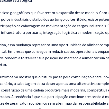
ssidade estratégica.
rísticas geográficas que favorecem a expansão desse modelo. Com
olos industriais distribuídos ao longo do território, existe poten
rticipação da cabotagem na movimentação de cargas industriais. 
 infraestrutura portuária, integração logística e modernização op
tiva, essa mudança representa uma oportunidade de alinhar compe
ntal. Empresas que conseguem reduzir custos operacionais enqu
de tendem a fortalecer sua posição no mercado e aumentar sua c
etor.
 automotiva mostra que o futuro passa pela combinação entre inova
 cenário, a cabotagem deixa de ser apenas uma alternativa compl
 construção de uma cadeia produtiva mais moderna, competitiva 
écadas. A tendência é que sua participação continue crescendo à 
es de gerar valor econômico sem abrir mão da responsabilidade 