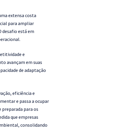
 uma extensa costa
cial para ampliar
O desafio está em
eracional.
titividade e
anto avançam em suas
apacidade de adaptação
ção, eficiência e
ementar e passa a ocupar
e preparada para os
medida que empresas
ambiental, consolidando