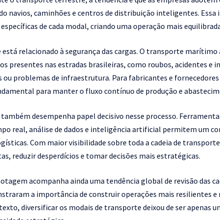
 navios, caminhões e centros de distribuição inteligentes. Essa
específicas de cada modal, criando uma operação mais equilibrada, 
 está relacionado à segurança das cargas. O transporte marítim
cos presentes nas estradas brasileiras, como roubos, acidentes e 
s ou problemas de infraestrutura. Para fabricantes e fornecedore
fundamental para manter o fluxo contínuo de produção e abastecim
l também desempenha papel decisivo nesse processo. Ferramenta
real, análise de dados e inteligência artificial permitem um co
ogísticas. Com maior visibilidade sobre toda a cadeia de transpo
as, reduzir desperdícios e tomar decisões mais estratégicas.
botagem acompanha ainda uma tendência global de revisão das ca
traram a importância de construir operações mais resilientes e 
exto, diversificar os modais de transporte deixou de ser apenas u