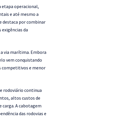
 etapa operacional,
ntais e até mesmo a
e destaca por combinar
 exigências da
 a via marítima. Embora
delo vem conquistando
os competitivos e menor
te rodoviário continua
tos, altos custos de
 de carga. A cabotagem
endência das rodovias e