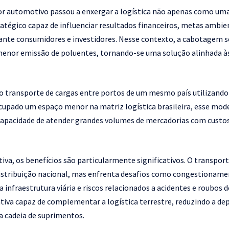
or automotivo passou a enxergar a logística não apenas como uma
tégico capaz de influenciar resultados financeiros, metas ambie
nte consumidores e investidores. Nesse contexto, a cabotagem s
 menor emissão de poluentes, tornando-se uma solução alinhada às
 transporte de cargas entre portos de um mesmo país utilizando
cupado um espaço menor na matriz logística brasileira, esse mo
 capacidade de atender grandes volumes de mercadorias com cust
iva, os benefícios são particularmente significativos. O transpor
distribuição nacional, mas enfrenta desafios como congestionamen
 infraestrutura viária e riscos relacionados a acidentes e roubos
iva capaz de complementar a logística terrestre, reduzindo a dep
a cadeia de suprimentos.