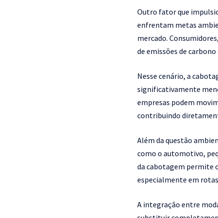
Outro fator que impulsio
enfrentam metas ambient
mercado. Consumidores,
de emissões de carbono 
Nesse cenário, a cabot
significativamente meno
empresas podem movimen
contribuindo diretament
Além da questão ambien
como o automotivo, pequ
da cabotagem permite ot
especialmente em rotas d
A integração entre mod
substituir completament