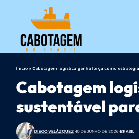
Início
»
Cabotagem logística ganha força como estratégia s
Cabotagem logís
sustentável para
DIEGO VELÁZQUEZ
10 DE JUNHO DE 2026
BRASIL