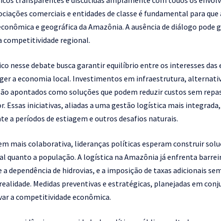
cos transparentes e discutidas amplamente com todos os envolvi
ociações comerciais e entidades de classe é fundamental para que
econômica e geográfica da Amazônia. A ausência de diálogo pode 
a competitividade regional.
co nesse debate busca garantir equilíbrio entre os interesses da
ger a economia local. Investimentos em infraestrutura, alternativ
são apontados como soluções que podem reduzir custos sem rep
. Essas iniciativas, aliadas a uma gestão logística mais integrada
ente a períodos de estiagem e outros desafios naturais.
 mais colaborativa, lideranças políticas esperam construir sol
l quanto a população. A logística na Amazônia já enfrenta barreir
 e a dependência de hidrovias, e a imposição de taxas adicionais 
 realidade. Medidas preventivas e estratégicas, planejadas em con
var a competitividade econômica.