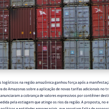
s logísticos na região amazônica ganhou força após a manifesta
a do Amazonas sobre a aplicação de novas tarifas adicionais no tr
nunciaram a cobrança de valores expressivos por contêiner dest
edida pela estiagem que atinge os rios da região. A proposta, no 
s políticos e entidades empresariais, que apontam falta de proporc