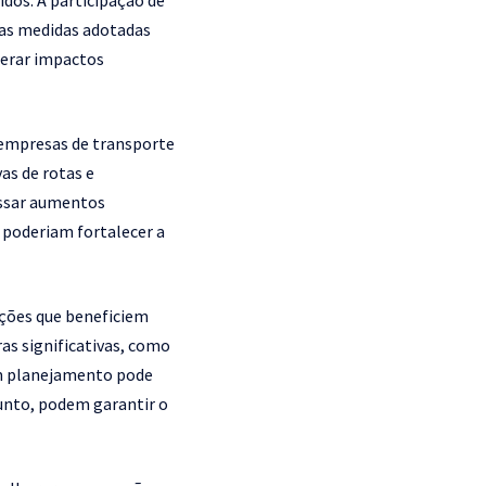
dos. A participação de
 as medidas adotadas
gerar impactos
s empresas de transporte
as de rotas e
assar aumentos
, poderiam fortalecer a
uções que beneficiem
as significativas, como
sem planejamento pode
junto, podem garantir o