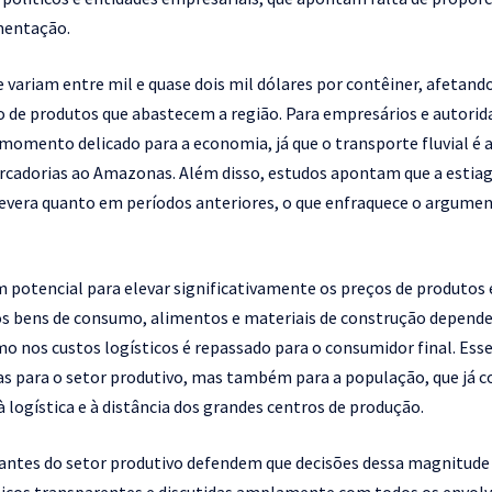
mentação.
 variam entre mil e quase dois mil dólares por contêiner, afetan
o de produtos que abastecem a região. Para empresários e autorida
mento delicado para a economia, já que o transporte fluvial é a 
rcadorias ao Amazonas. Além disso, estudos apontam que a estiag
severa quanto em períodos anteriores, o que enfraquece o argumen
m potencial para elevar significativamente os preços de produtos
os bens de consumo, alimentos e materiais de construção depende
imo nos custos logísticos é repassado para o consumidor final. Ess
 para o setor produtivo, mas também para a população, que já c
à logística e à distância dos grandes centros de produção.
tantes do setor produtivo defendem que decisões dessa magnitud