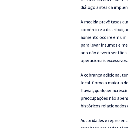
diálogo antes da imple
A medida prevê taxas que
comércio e a distribuiçã
aumento ocorre em um mo
para levar insumos e me
ano não deverá ser tão 
operacionais excessivos.
A cobrança adicional te
local. Como a maioria d
fluvial, qualquer acrésc
preocupações não apenas
históricos relacionados 
Autoridades e represen