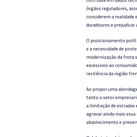
com base em dados técni
órgãos reguladores, ass
considerem a realidade 
duradouros e prejudicar 
O posicionamento políti
e a necessidade de prote
modernização da frota 
excessivos ao consumidor
resiliência da região fr
Ao propor uma abordagem
tanto o setor empresaria
a limitação de estradas
agravar ainda mais essa
abastecimento e preser