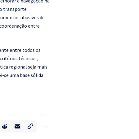
melhorar a navegação na
ao transporte
r aumentos abusivos de
 coordenação entre
ente entre todos os
ritérios técnicos,
stica regional seja mais
ói-se uma base sólida