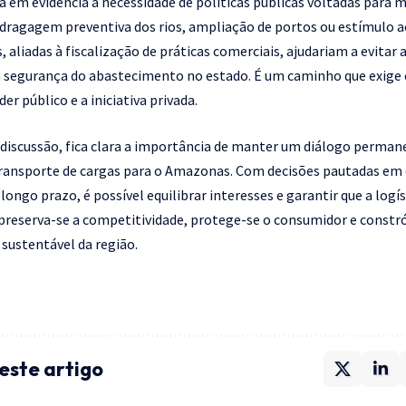
em evidência a necessidade de políticas públicas voltadas para 
e dragagem preventiva dos rios, ampliação de portos ou estímulo 
 aliadas à fiscalização de práticas comerciais, ajudariam a evita
 a segurança do abastecimento no estado. É um caminho que exige
er público e a iniciativa privada.
iscussão, fica clara a importância de manter um diálogo perman
ransporte de cargas para o Amazonas. Com decisões pautadas em c
longo prazo, é possível equilibrar interesses e garantir que a logí
, preserva-se a competitividade, protege-se o consumidor e constr
sustentável da região.
este artigo